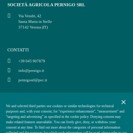
SOCIETÀ AGRICOLA PERNIGO SRL
Via Vendri, 42
Santa Maria in Stelle
37142 Verona (IT)
CONTATTI
+39 045 907879
info@pernigo.it
pernigosrl@pec.it
INFORMAZIONI
POLICY
close
We and selected third parties use cookies or similar technologies for technical
P.IVA: 03854330234
Informativa privacy
purposes and, with your consent, for “experience enhancement”, “measurement” and
Cap. Soc. i.v. €50.000,00
Condizioni di vendita
“targeting and advertising” as specified in the cookie policy. Denying consent may
make related features unavailable. You can freely give, deny, or withdraw your
REA VR-370870
Informativa cookies
consent at any time. To find out more about the categories of personal information
ODR
collected and the purposes for which such information will be used, please refer to our