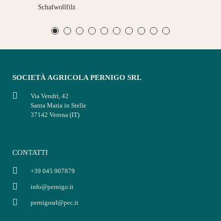
Schafwollfilz
SOCIETÀ AGRICOLA PERNIGO SRL
Via Vendri, 42
Santa Maria in Stelle
37142 Verona (IT)
CONTATTI
+39 045 907879
info@pernigo.it
pernigosrl@pec.it