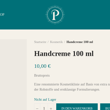
OP
Startseite
Kosmetik
Handcreme 100 ml
Handcreme 100 ml
10,00 €
Bruttopreis
Eine renommierte Kosmetiklinie auf Basis von extra na
der Rohstoffe und erstklassige Formulierungen.
Nicht auf Lager
IN DEN WARENKORB
BU