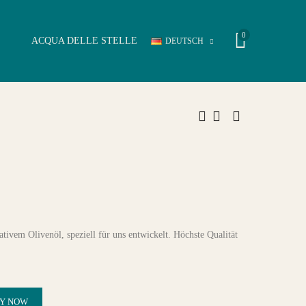
0
ACQUA DELLE STELLE
DEUTSCH
tivem Olivenöl, speziell für uns entwickelt. Höchste Qualität
Y NOW