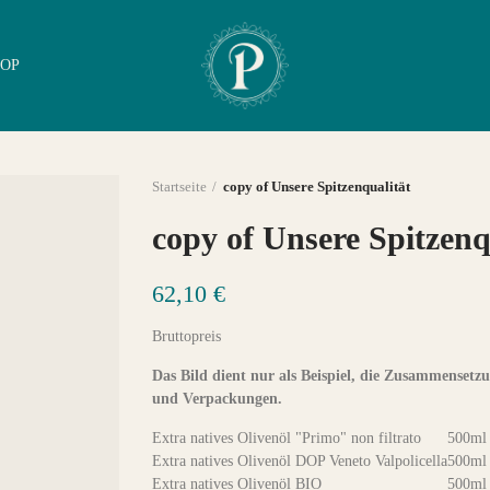
OP
Startseite
copy of Unsere Spitzenqualität
copy of Unsere Spitzenq
62,10 €
Bruttopreis
Das Bild dient nur als Beispiel, die Zusammenset
und Verpackungen.
Extra natives Olivenöl "Primo" non filtrato
500ml
Extra natives Olivenöl DOP Veneto Valpolicella
500ml
Extra natives Olivenöl BIO
500ml