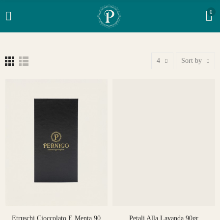
0
4
Sort by
Etruschi Cioccolato E Menta 90
Petali Alla Lavanda 90gr