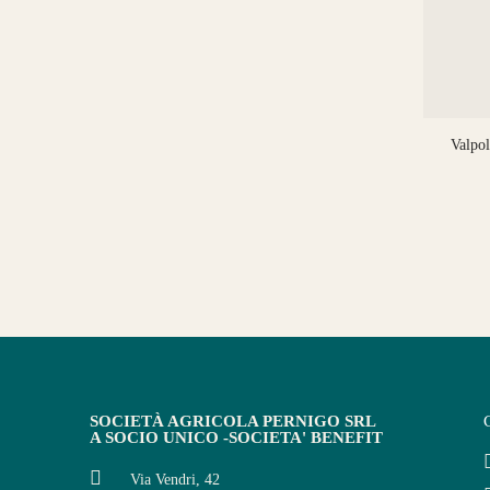
Valpo
SOCIETÀ AGRICOLA PERNIGO SRL
A SOCIO UNICO -SOCIETA' BENEFIT
Via Vendri, 42