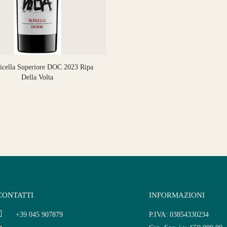
licella Superiore DOC 2023 Ripa
Della Volta
CONTATTI
INFORMAZIONI
+39 045 907879
P.IVA: 03854330234