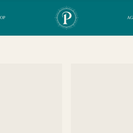
OP
AG