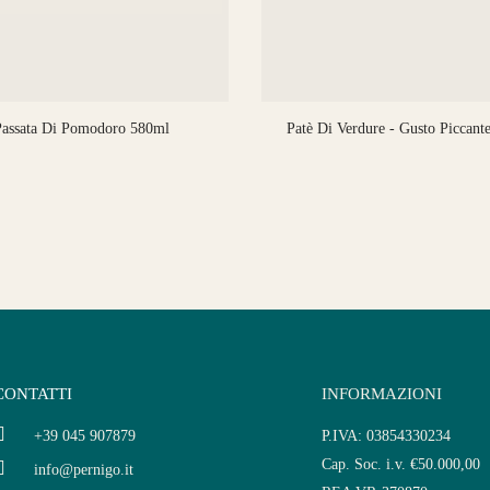
assata Di Pomodoro 580ml
Patè Di Verdure - Gusto Piccant
CONTATTI
INFORMAZIONI
+39 045 907879
P.IVA: 03854330234
Cap. Soc. i.v. €50.000,00
info@pernigo.it